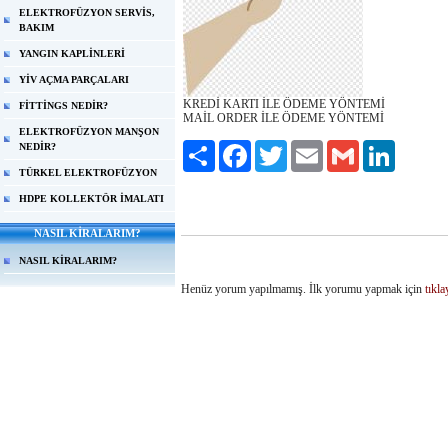
ELEKTROFÜZYON SERVİS,
BAKIM
YANGIN KAPLİNLERİ
YİV AÇMA PARÇALARI
KREDİ KARTI İLE ÖDEME YÖNTEMİ
FİTTİNGS NEDİR?
MAİL ORDER İLE ÖDEME YÖNTEMİ
ELEKTROFÜZYON MANŞON
NEDİR?
Paylaş
Facebook
Twitter
Email
Gmail
LinkedIn
TÜRKEL ELEKTROFÜZYON
HDPE KOLLEKTÖR İMALATI
NASIL KİRALARIM?
NASIL KİRALARIM?
Henüz yorum yapılmamış. İlk yorumu yapmak için
tıkla