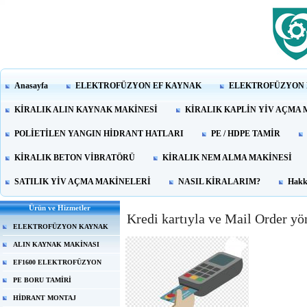
Anasayfa
ELEKTROFÜZYON EF KAYNAK
ELEKTROFÜZYON 
KİRALIK ALIN KAYNAK MAKİNESİ
KİRALIK KAPLİN YİV AÇMA 
POLİETİLEN YANGIN HİDRANT HATLARI
PE / HDPE TAMİR
KİRALIK BETON VİBRATÖRÜ
KİRALIK NEM ALMA MAKİNESİ
SATILIK YİV AÇMA MAKİNELERİ
NASIL KİRALARIM?
Hakk
Ürün ve Hizmetler
Kredi kartıyla ve Mail Order y
ELEKTROFÜZYON KAYNAK
ALIN KAYNAK MAKİNASI
EF1600 ELEKTROFÜZYON
PE BORU TAMİRİ
HİDRANT MONTAJ