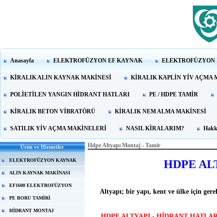
Anasayfa
ELEKTROFÜZYON EF KAYNAK
ELEKTROFÜZYON 
KİRALIK ALIN KAYNAK MAKİNESİ
KİRALIK KAPLİN YİV AÇMA 
POLİETİLEN YANGIN HİDRANT HATLARI
PE / HDPE TAMİR
KİRALIK BETON VİBRATÖRÜ
KİRALIK NEM ALMA MAKİNESİ
SATILIK YİV AÇMA MAKİNELERİ
NASIL KİRALARIM?
Hakk
Hdpe Altyapı Montaj - Tamir
Ürün ve Hizmetler
ELEKTROFÜZYON KAYNAK
HDPE AL
ALIN KAYNAK MAKİNASI
EF1600 ELEKTROFÜZYON
Altyapı; bir yapı, kent ve ülke için gere
PE BORU TAMİRİ
HİDRANT MONTAJ
HDPE ALTYAPI - HİDRANT HATLARI