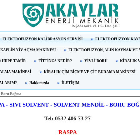
ELEKTROFÜZYON KALİBRASYON SERVİSİ
ELEKTROFÜZYON KAY
 KAPLİN YİV AÇMA MAKİNESİ
ELEKTROFÜZYON, ALIN KAYNAK VE Y
 / HDPE TAMİR
FİTTİNGS NEDİR?
YİVLİ BORU
KİRALIK 
 ALMA MAKİNESİ
KİRALIK ÇİM BİÇME VE ÇİT BUDAMA MAKİNESİ
RALARIM?
Hakkımızda
İLETİŞİM
t, Boru Boğma
A - SIVI SOLVENT - SOLVENT MENDİL - BORU BO
Tel: 0532 406 73 27
RASPA