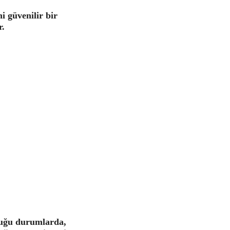
 güvenilir bir
r.
lduğu durumlarda,