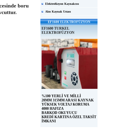
Elektrofüzyon Kaynakcısı
ncesinde boru
vcuttur.
Alın Kaynak Ustası
EF1600 ELEKTROFÜZYON
EF1600 TURKEL
ELEKTROFÜZYON
%100 YERLİ VE MİLLİ
20MM 315MM ARASI KAYNAK
YÜKSEK VOLTAJ KORUMA
4000 HAFIZA
BARKOD OKUYUCU
KREDİ KARTINA ÖZEL TAKSİT
İMKANI