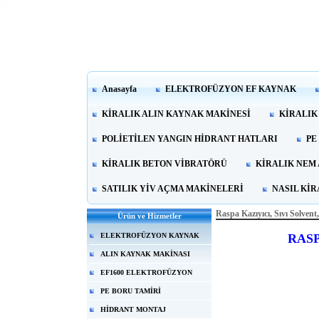
Anasayfa
ELEKTROFÜZYON EF KAYNAK
KİRALIK ALIN KAYNAK MAKİNESİ
KİRALIK
POLİETİLEN YANGIN HİDRANT HATLARI
PE
KİRALIK BETON VİBRATÖRÜ
KİRALIK NEM
SATILIK YİV AÇMA MAKİNELERİ
NASIL Kİ
Raspa Kazıyıcı, Sıvı Solven
Ürün ve Hizmetler
RASP
ELEKTROFÜZYON KAYNAK
ALIN KAYNAK MAKİNASI
EF1600 ELEKTROFÜZYON
PE BORU TAMİRİ
HİDRANT MONTAJ