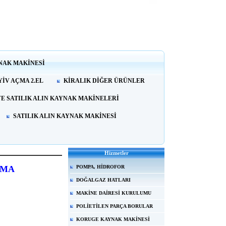
NAK MAKİNESİ
İV AÇMA 2.EL
KİRALIK DİĞER ÜRÜNLER
VE SATILIK ALIN KAYNAK MAKİNELERİ
SATILIK ALIN KAYNAK MAKİNESİ
Hizmetler
ĞMA
POMPA, HİDROFOR
DOĞALGAZ HATLARI
MAKİNE DAİRESİ KURULUMU
POLİETİLEN PARÇA BORULAR
KORUGE KAYNAK MAKİNESİ