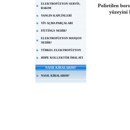
ELEKTROFÜZYON SERVİS,
Polietilen bor
BAKIM
yüzeyini 
YANGIN KAPLİNLERİ
YİV AÇMA PARÇALARI
FİTTİNGS NEDİR?
ELEKTROFÜZYON MANŞON
NEDİR?
TÜRKEL ELEKTROFÜZYON
HDPE KOLLEKTÖR İMALATI
NASIL KİRALARIM?
NASIL KİRALARIM?