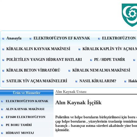
Anasayfa
ELEKTROFÜZYON EF KAYNAK
ELEKTROFÜZYON 
KİRALIK ALIN KAYNAK MAKİNESİ
KİRALIK KAPLİN YİV AÇMA 
POLİETİLEN YANGIN HİDRANT HATLARI
PE / HDPE TAMİR
KİRALIK BETON VİBRATÖRÜ
KİRALIK NEM ALMA MAKİNESİ
SATILIK YİV AÇMA MAKİNELERİ
NASIL KİRALARIM?
Hakk
Alın Kaynak Ustası
Ürün ve Hizmetler
Alın Kaynak İşçilik
ELEKTROFÜZYON KAYNAK
ALIN KAYNAK MAKİNASI
Polietilen ve hdpe boruların birleştirilmesi için bor
EF1600 ELEKTROFÜZYON
çap hdpe boruların , yüzeylerinin traslanip temizlenmes
PE BORU TAMİRİ
basınçlı – basınçsız ısıtma süreleri akabinde yine bor
işlemidir.
HİDRANT MONTAJ