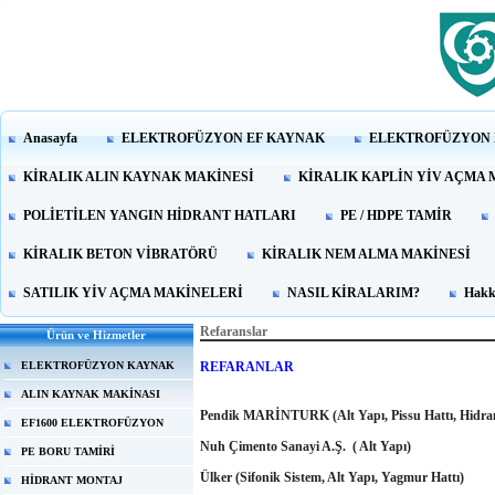
Anasayfa
ELEKTROFÜZYON EF KAYNAK
ELEKTROFÜZYON 
KİRALIK ALIN KAYNAK MAKİNESİ
KİRALIK KAPLİN YİV AÇMA 
POLİETİLEN YANGIN HİDRANT HATLARI
PE / HDPE TAMİR
KİRALIK BETON VİBRATÖRÜ
KİRALIK NEM ALMA MAKİNESİ
SATILIK YİV AÇMA MAKİNELERİ
NASIL KİRALARIM?
Hakk
Refaranslar
Ürün ve Hizmetler
REFARANLAR
ELEKTROFÜZYON KAYNAK
ALIN KAYNAK MAKİNASI
Pendik MARİNTURK (
Alt Yapı, Pissu Hattı, Hidra
EF1600 ELEKTROFÜZYON
Nuh Çimento Sanayi A.Ş.
( Alt Yapı)
PE BORU TAMİRİ
Ülker (Sifonik Sistem, Alt Yapı, Yag
HİDRANT MONTAJ