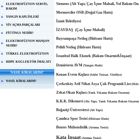
Siemens
(Alt Yapı, Çay İçme Mahali, Yol Bakım O
ELEKTROFÜZYON SERVİS,
BAKIM
Mermerciler OSB (Doğal Gaz Hattı)
YANGIN KAPLİNLERİ
İzmit Belediyesi
YİV AÇMA PARÇALARI
İZAYDAŞ (Çay İçme Mahali)
FİTTİNGS NEDİR?
Bayrampaşa Netlog (Hidrant Hattı)
ELEKTROFÜZYON MANŞON
NEDİR?
Pelitli Netlog (Hidrant Hattı)
TÜRKEL ELEKTROFÜZYON
İstanbul Halk Ekmek
(Bakım Onarım&İnşaa
HDPE KOLLEKTÖR İMALATI
Demirören AVM
(Yangın Hattı)
NASIL KİRALARIM?
Kenan Evren Kışlası
(Sıhhi Tesisat, Vitrifiye)
NASIL KİRALARIM?
Çerkezköy Arif Nihat Asya Çok Programlı Lise
(Hidra
Zekai Okan Kışlası
(Tank Yıkama Bakım Onarım)
K.K.K. Dikemevi
(Aly Yapı, Tank Yıkama Bakım Onarım
Boğaziçi Üniversitesi
(Alt Yapı)
Çamlıca Spor Tesisi
(Hidrant Hattı)
Bentes Mühendislik
(Arıtma Tesisi)
Kata İnşaat
(Arıtma Tesisi)