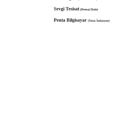
Sevgi Tesisat
(Drenaj Hattı)
Penta Bilgisayar
(Teras İzolasyon)