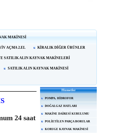
NAK MAKİNESİ
İV AÇMA 2.EL
KİRALIK DİĞER ÜRÜNLER
VE SATILIK ALIN KAYNAK MAKİNELERİ
SATILIK ALIN KAYNAK MAKİNESİ
Hizmetler
POMPA, HİDROFOR
S
DOĞALGAZ HATLARI
MAKİNE DAİRESİ KURULUMU
mum 24 saat
POLİETİLEN PARÇA BORULAR
KORUGE KAYNAK MAKİNESİ