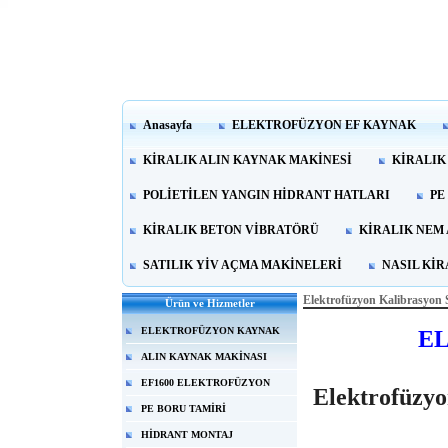
Anasayfa
ELEKTROFÜZYON EF KAYNAK
KİRALIK ALIN KAYNAK MAKİNESİ
KİRALIK
POLİETİLEN YANGIN HİDRANT HATLARI
PE
KİRALIK BETON VİBRATÖRÜ
KİRALIK NEM
SATILIK YİV AÇMA MAKİNELERİ
NASIL Kİ
Elektrofüzyon Kalibrasyon 
Ürün ve Hizmetler
ELEKTROFÜZYON KAYNAK
E
ALIN KAYNAK MAKİNASI
EF1600 ELEKTROFÜZYON
Elektrofüzy
PE BORU TAMİRİ
HİDRANT MONTAJ