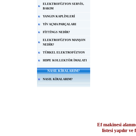
ELEKTROFÜZYON SERVİS,
BAKIM
YANGIN KAPLİNLERİ
YİV AÇMA PARÇALARI
FİTTİNGS NEDİR?
ELEKTROFÜZYON MANŞON
NEDİR?
TÜRKEL ELEKTROFÜZYON
HDPE KOLLEKTÖR İMALATI
NASIL KİRALARIM?
NASIL KİRALARIM?
Ef makinesi alanın
listesi yapılır 