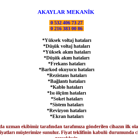
AKAYLAR MEKANİK
0 532 406 73 27
0 216 383 00 86
*Yüksek voltaj hataları
*Düşük voltaj hataları
*Yüksek akım hataları
*Düşük akım hataları
*Frekans hataları
*Barkod okuyucu hataları
*Rezistans hataları
*Bağlantı hataları
*Kablo hataları
*Isı ölçüm hataları
*Soket hataları
*Sistem hataları
*Revizyon hataları
*Ekran hataları
da uzman ekibimiz tarafından tarafımıza gönderilen cihazın ilk ola
ve fiyatları müşterimize sunulur. Fiyat teklifinin kabulü durumunda 