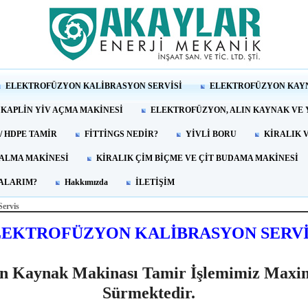
ELEKTROFÜZYON KALİBRASYON SERVİSİ
ELEKTROFÜZYON KAY
 KAPLİN YİV AÇMA MAKİNESİ
ELEKTROFÜZYON, ALIN KAYNAK VE Y
 / HDPE TAMİR
FİTTİNGS NEDİR?
YİVLİ BORU
KİRALIK 
 ALMA MAKİNESİ
KİRALIK ÇİM BİÇME VE ÇİT BUDAMA MAKİNESİ
RALARIM?
Hakkımızda
İLETİŞİM
Servis
LEKTROFÜZYON KALİBRASYON SERVİ
on Kaynak Makinası Tamir İşlemimiz Maxi
Sürmektedir.