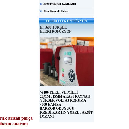
Elektrofüzyon Kaynakcısı
Alın Kaynak Ustası
EF1600 ELEKTROFÜZYON
EF1600 TURKEL
ELEKTROFÜZYON
%100 YERLİ VE MİLLİ
20MM 315MM ARASI KAYNAK
YÜKSEK VOLTAJ KORUMA
4000 HAFIZA
BARKOD OKUYUCU
KREDİ KARTINA ÖZEL TAKSİT
İMKANI
rak arızalı parça
cihazın onarımı